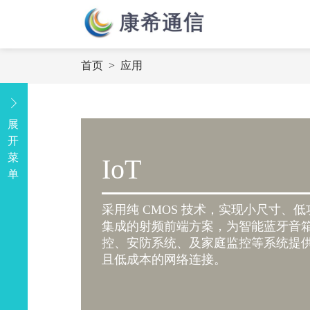
首页
>
应用
展
开
菜
IoT
单
采用纯 CMOS 技术，实现小尺寸、
集成的射频前端方案，为智能蓝牙音
控、安防系统、及家庭监控等系统提
且低成本的网络连接。